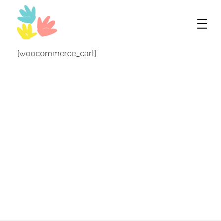
Bilingual World
Innovando en inglés
[woocommerce_cart]