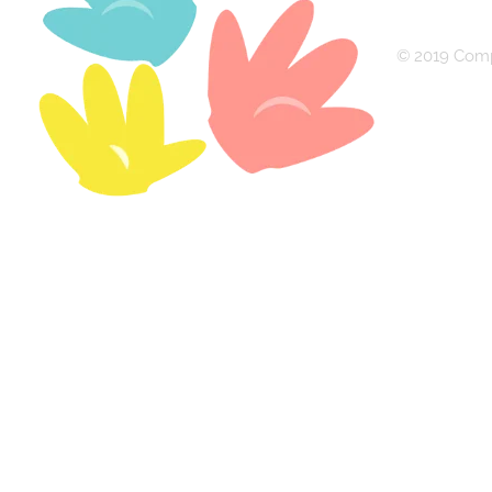
© 2019 Comp
Bilingual World
Innovando en inglés