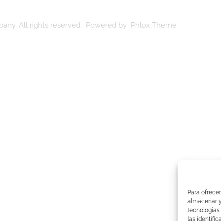
any. All rights reserved. Powered by Phlox Theme
Para ofrecer
almacenar y/
tecnologías
las identifi