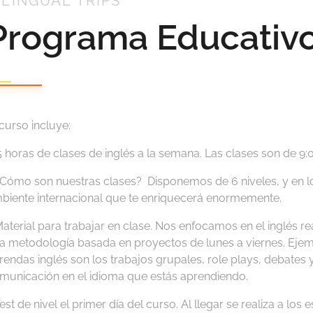
ILINGUAL TRIPS
Programa Educativ
 curso incluye:
5 horas de clases de inglés a la semana. Las clases son de 9:0
¿Cómo son nuestras clases? Disponemos de 6 niveles, y en 
biente internacional que te enriquecerá enormemente.
Material para trabajar en clase. Nos enfocamos en el inglés rea
a metodología basada en proyectos de lunes a viernes. Eje
rendas inglés son los trabajos grupales, role plays, debates
municación en el idioma que estás aprendiendo.
Test de nivel el primer día del curso. Al llegar se realiza a l