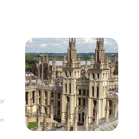
or
on