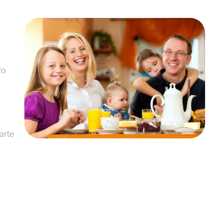
zo
arte