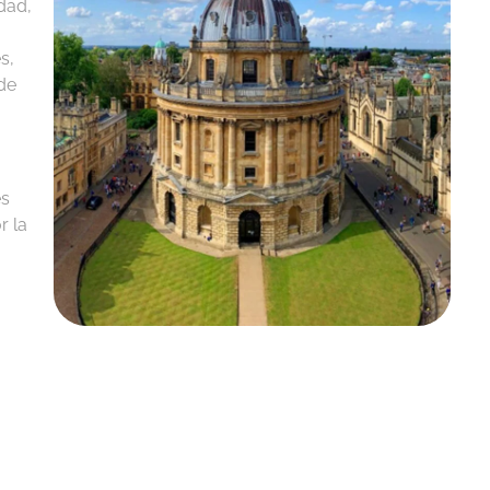
dad,
s,
 de
es
r la