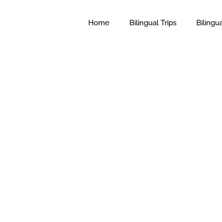
Home
Bilingual Trips
Bilingu
aterra)
, conociendo gente y