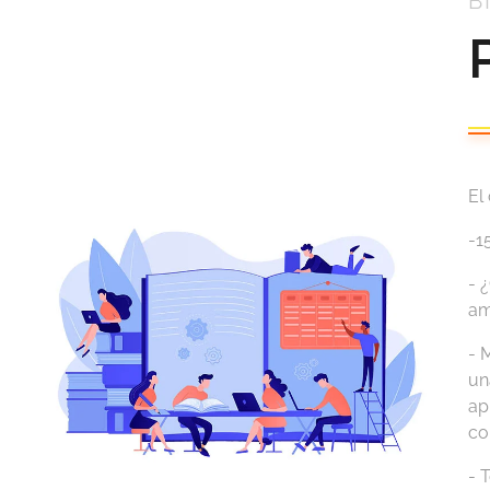
B
El
-1
- 
am
- 
un
ap
co
- 