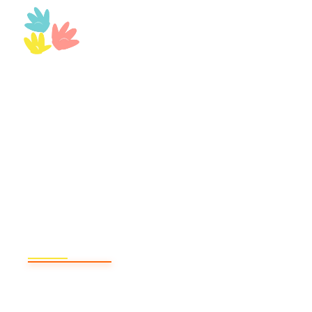
Bilingual World
Innovando en inglés
bilingual trips
Oxford (Ingl
Vive una aventura
en el extranjero aprendiendo inglés