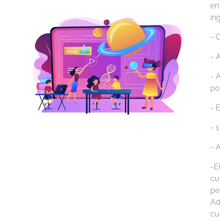
en
in
- 
- 
- 
po
- 
- 
- 
-
E
cu
pe
Ad
cu