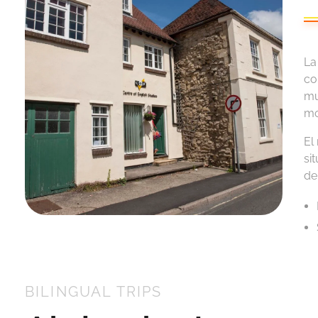
La
co
mu
mo
El
si
de
BILINGUAL TRIPS