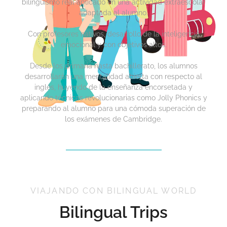
bilingüismo real aplicado en una actividad extraescolar
adaptada al alumno.
Con profesores nativos, desarrollo de la inteligencia
emocional y con objetivos altos.
Desde los primaria hasta bachillerato, los alumnos
desarrollarán una mentalidad abierta con respecto al
inglés, huyendo de la enseñanza encorsetada y
aplicando técnicas revolucionarias como Jolly Phonics y
preparando al alumno para una cómoda superación de
los exámenes de Cambridge.
VIAJANDO CON BILINGUAL WORLD
Bilingual Trips