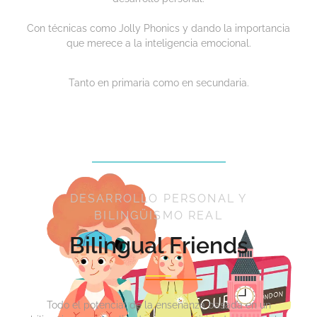
Con técnicas como Jolly Phonics y dando la importancia
que merece a la inteligencia emocional.
Tanto en primaria como en secundaria.
DESARROLLO PERSONAL Y
BILINGÜISMO REAL
Bilingual Friends
Todo el potencial de la enseñanza basada en un